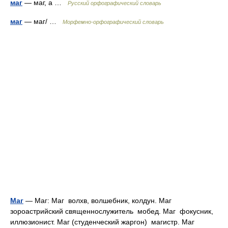
маг
— маг, а …
Русский орфографический словарь
маг
— маг/ …
Морфемно-орфографический словарь
Маг
— Маг: Маг волхв, волшебник, колдун. Маг
зороастрийский священнослужитель мобед. Маг фокусник,
иллюзионист. Маг (студенческий жаргон) магистр. Маг