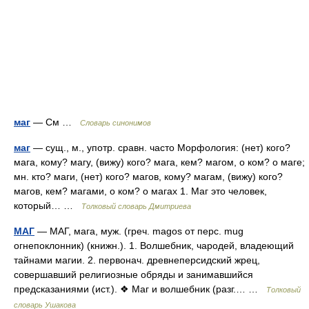
маг
— См …
Словарь синонимов
маг
— сущ., м., употр. сравн. часто Морфология: (нет) кого?
мага, кому? магу, (вижу) кого? мага, кем? магом, о ком? о маге;
мн. кто? маги, (нет) кого? магов, кому? магам, (вижу) кого?
магов, кем? магами, о ком? о магах 1. Маг это человек,
который… …
Толковый словарь Дмитриева
МАГ
— МАГ, мага, муж. (греч. magos от перс. mug
огнепоклонник) (книжн.). 1. Волшебник, чародей, владеющий
тайнами магии. 2. первонач. древнеперсидский жрец,
совершавший религиозные обряды и занимавшийся
предсказаниями (ист.). ❖ Маг и волшебник (разг.… …
Толковый
словарь Ушакова