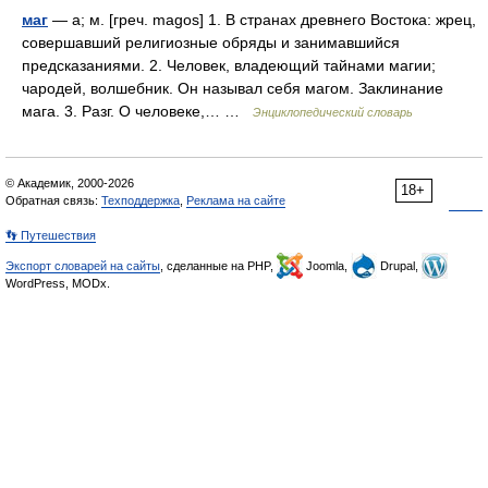
маг
— а; м. [греч. magos] 1. В странах древнего Востока: жрец,
совершавший религиозные обряды и занимавшийся
предсказаниями. 2. Человек, владеющий тайнами магии;
чародей, волшебник. Он называл себя магом. Заклинание
мага. 3. Разг. О человеке,… …
Энциклопедический словарь
© Академик, 2000-2026
18+
Обратная связь:
Техподдержка
,
Реклама на сайте
👣 Путешествия
Экспорт словарей на сайты
, сделанные на PHP,
Joomla,
Drupal,
WordPress, MODx.