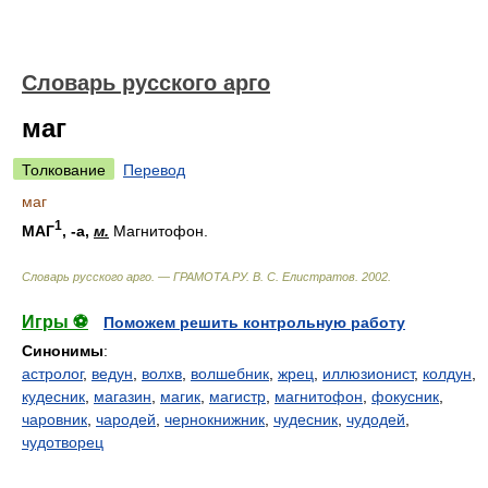
Словарь русского арго
маг
Толкование
Перевод
маг
1
МАГ
, -а,
м.
Магнитофон.
Словарь русского арго. — ГРАМОТА.РУ
.
В. С. Елистратов
.
2002
.
Игры ⚽
Поможем решить контрольную работу
Синонимы
:
астролог
,
ведун
,
волхв
,
волшебник
,
жрец
,
иллюзионист
,
колдун
,
кудесник
,
магазин
,
магик
,
магистр
,
магнитофон
,
фокусник
,
чаровник
,
чародей
,
чернокнижник
,
чудесник
,
чудодей
,
чудотворец