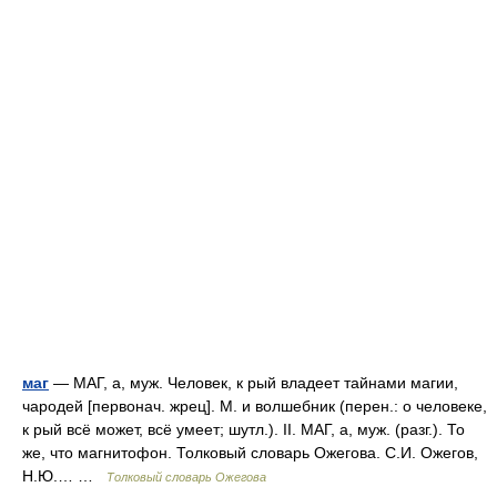
маг
— МАГ, а, муж. Человек, к рый владеет тайнами магии,
чародей [первонач. жрец]. М. и волшебник (перен.: о человеке,
к рый всё может, всё умеет; шутл.). II. МАГ, а, муж. (разг.). То
же, что магнитофон. Толковый словарь Ожегова. С.И. Ожегов,
Н.Ю.… …
Толковый словарь Ожегова