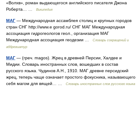
«Волхв», роман выдающегося английского писателя Джона
Роберта… …
Википедия
МАГ
— Международная ассамблея столиц и крупных городов
стран СНГ http://www.e gorod.ru/​ СНГ МАГ Международная
ассоциация гидрогеологов геол., организация МАГ
Международная ассоциация геодезии …
Словарь сокращений и
аббревиатур
МАГ
— (греч. magos). Жрец в древней Персии, Халдее и
Мидии. Словарь иностранных слов, вошедших в состав
русского языка. Чудинов А.Н., 1910. МАГ древне персидский
жрец, теперь чаще означает простого фокусника, называющего
себя магом для вящей… …
Словарь иностранных слов русского языка