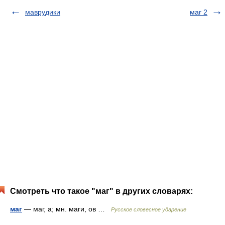
маврудики
маг 2
Смотреть что такое "маг" в других словарях:
маг
— маг, а; мн. маги, ов …
Русское словесное ударение